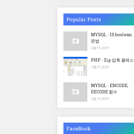
Popular Posts
MYSQL - IS boolean
문법
2월 19, 2019
PHP - Zip 압축 클레스
7월 27, 2020
MYSQL - ENCODE,
DECODE 함수
2월 19, 2019
FaceBook