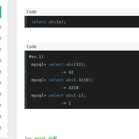
select
abs
(x);
)
)
)
#ex.1)

)
 mysql> 
select
abs
(
32
);

)
             -> 32

 mysql> 
select
abs
(
-3210
);

)
             -> 3210

)
 mysql> 
select
abs
(
-1
);

             -> 1
)
)
)
Tag:
mysql
수학