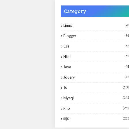
Category
Linux
(28
Blogger
(96
Css
(62
Html
(65
Java
(48
Jquery
(42
Js
(101
Mysql
(145
Php
(262
테마
(285