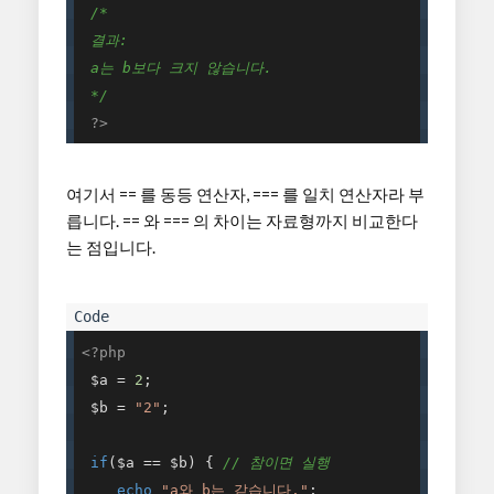
/* 

 결과: 

 a는 b보다 크지 않습니다. 

 */
?>
여기서 == 를 동등 연산자, === 를 일치 연산자라 부
릅니다. == 와 === 의 차이는 자료형까지 비교한다
는 점입니다.
<?php
 $a = 
2
; 

 $b = 
"2"
; 

if
($a == $b) { 
// 참이면 실행 
echo
"a와 b는 같습니다."
; 
