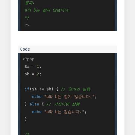
 결과: 

 a와 b는 같지 않습니다. 

 */
?>
<?php
 $a = 
1
; 

 $b = 
2
; 

if
($a != $b) { 
// 참이면 실행 
echo
"a와 b는 같지 않습니다."
; 

 } 
else
 { 
// 거짓이면 실행 
echo
"a와 b는 같습니다."
; 

 } 

/* 
