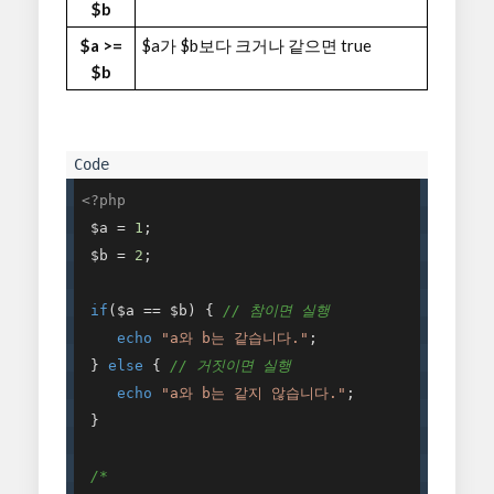
$b
$a >=
$a가 $b보다 크거나 같으면 true
$b
<?php
 $a = 
1
; 

 $b = 
2
; 

if
($a == $b) { 
// 참이면 실행 
echo
"a와 b는 같습니다."
; 

 } 
else
 { 
// 거짓이면 실행 
echo
"a와 b는 같지 않습니다."
; 

 } 

/* 
