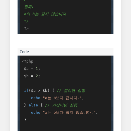
 결과: 

 a와 b는 같지 않습니다. 

 */
?>
<?php
 $a = 
1
; 

 $b = 
2
; 

if
($a > $b) { 
// 참이면 실행 
echo
"a는 b보다 큽니다."
; 

 } 
else
 { 
// 거짓이면 실행 
echo
"a는 b보다 크지 않습니다."
; 

 } 
