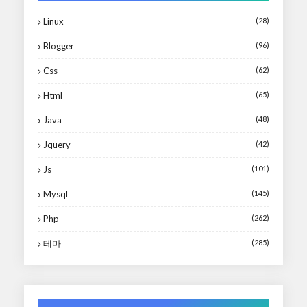
Linux
(28)
Blogger
(96)
Css
(62)
Html
(65)
Java
(48)
Jquery
(42)
Js
(101)
Mysql
(145)
Php
(262)
테마
(285)