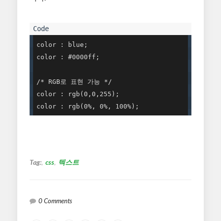
color : blue; 

color : #0000ff;

/* RGB로 표현 가능 */ 

color : rgb(0,0,255);

color : rgb(0%, 0%, 100%);
Tag:
css
텍스트
0 Comments