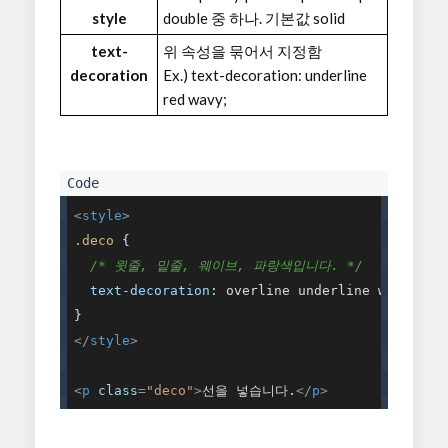
style
double 중 하나. 기본값 solid
text-
위 속성을 묶어서 지정함
decoration
Ex.) text-decoration: underline
red wavy;
<
style
>
.deco
 {

/* 윗줄, 밑줄, 웨이브, 파랑색입니다. */
text-decoration
: overline underline wavy blue
</
style
>
<
p
class
=
"deco"
>
선을 넣습니다.
</
p
>