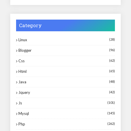
Category
Linux
(28)
Blogger
(96)
Css
(62)
Html
(65)
Java
(48)
Jquery
(42)
Js
(101)
Mysql
(145)
Php
(262)