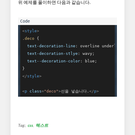
위 예제를 풀이하면 다음과 같습니다.
<
style
>
.deco
 {

text-decoration-line
: overline underline;

text-decoration-stlye
: wavy;

text--decoration-color
: blue;

</
style
>
<
p
class
=
"deco"
>
선을 넣습니다.
</
p
>
Tag:
css
텍스트