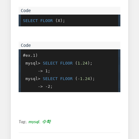
SELECT
FLOOR
 (X);
#ex.1)

 mysql> 
SELECT
FLOOR
 (
1.24
);

      -> 1;

 mysql> 
SELECT
FLOOR
 (
-1.24
);

      -> -2;
Tag:
mysql
수학