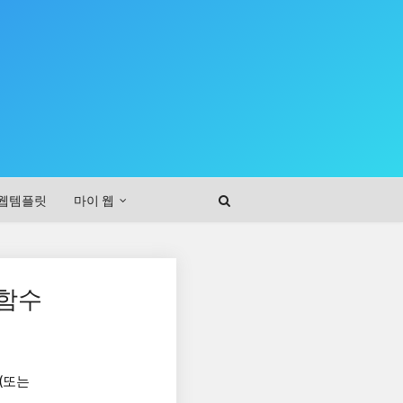
웹템플릿
마이 웹
 함수
S(또는