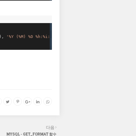
), 
'%Y (%M) %D %h:%i:%s'
);

다음
MYSQL - GET_FORMAT 함수