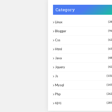
Category
Linux
(28
Blogger
(96
Css
(62
Html
(65
Java
(48
Jquery
(42
Js
(101
Mysql
(145
Php
(262
테마
(285