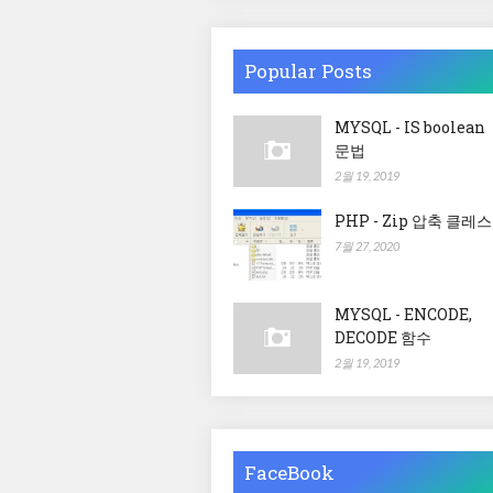
Popular Posts
MYSQL - IS boolean
문법
2월 19, 2019
PHP - Zip 압축 클레스
7월 27, 2020
MYSQL - ENCODE,
DECODE 함수
2월 19, 2019
FaceBook