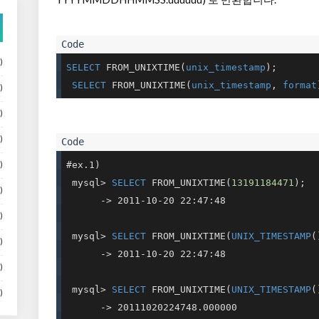
)
SELECT
 FROM_UNIXTIME(
unix_timestamp
);

SELECT
 FROM_UNIXTIME(
unix_timestamp
, 
format
)
)
)
#ex.1)

)
 mysql> 
SELECT
 FROM_UNIXTIME(
13191184471
);

)
      -> 2011-10-20 22:47:48

)
 mysql> 
SELECT
 FROM_UNIXTIME(
UNIX_TIMESTAMP
(
)
      -> 2011-10-20 22:47:48

)
 mysql> 
SELECT
 FROM_UNIXTIME(
UNIX_TIMESTAMP
(
)
      -> 20111020224748.000000