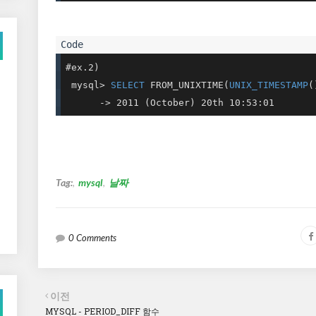
#ex.2)

 mysql> 
SELECT
 FROM_UNIXTIME(
UNIX_TIMESTAMP
(
      -> 2011 (October) 20th 10:53:01
Tag:
mysql
날짜
0 Comments
이전
MYSQL - PERIOD_DIFF 함수