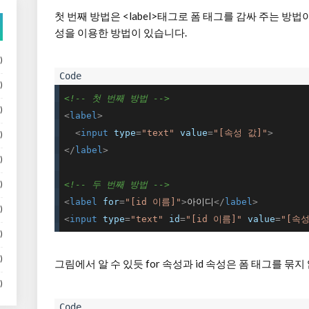
첫 번째 방법은 <label>태그로 폼 태그를 감싸 주는 방법이
성을 이용한 방법이 있습니다.
)
)
<!-- 첫 번째 방법 -->
)
<
label
>
<
input
type
=
"text"
value
=
"[속성 값]"
>
)
</
label
>
)
<!-- 두 번째 방법 -->
)
<
label
for
=
"[id 이름]"
>
아이디
</
label
>
)
<
input
type
=
"text"
id
=
"[id 이름]"
value
=
"[속성
)
)
그림에서 알 수 있듯 for 속성과 id 속성은 폼 태그를 묶
)