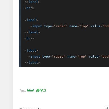
</
label
>
<
br
/>
<
label
>
<
input
type
=
"radio"
name
=
"jop"
value
=
"bn
</
label
>
<
br
/>
<
label
>
<
input
type
=
"radio"
name
=
"jop"
value
=
"bac
</
label
>
Tag:
html
폼태그