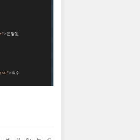
k"
>
은행원

ksu"
>
백수
