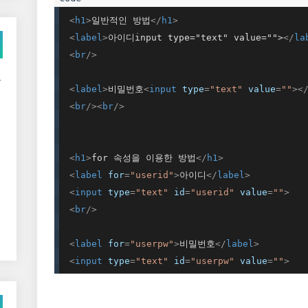
<
h1
>
일반적인 방법
</
h1
>
<
label
>
아이디input type="text" value="">
</
la
<
br
/>
볼
<
label
>
비밀번호
<
input
type
=
"text"
value
=
""
>
<
<
br
/>
<
br
/>
<
h1
>
for 속성을 이용한 방법
</
h1
>
<
label
for
=
"userid"
>
아이디
</
label
>
<
input
type
=
"text"
id
=
"userid"
value
=
""
>
<
br
/>
<
label
for
=
"userpw"
>
비밀번호
</
label
>
<
input
type
=
"text"
id
=
"userpw"
value
=
""
>