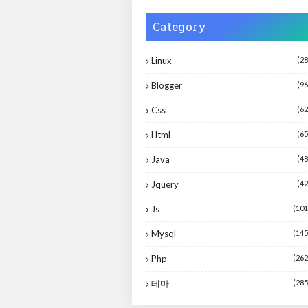
Category
Linux
(28
Blogger
(96
Css
(62
Html
(65
Java
(48
Jquery
(42
Js
(101
Mysql
(145
Php
(262
테마
(285