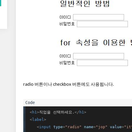
radio 버튼이나 checkbox 버튼에도 사용됩니다.
<
h1
>
직업을 선택하세요.
</
h1
>
<
label
>
<
input
type
=
"radio"
name
=
"jop"
value
=
"it