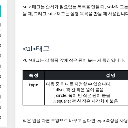
<ul> 태그는 순서가 필요없는 목록을 만들 때, <ol>태
들 때, 그리고 <dt>태그는 설명 목록을 만들 때 사용합니다
)
)
)
<ul>태그
)
<ul>태그는 각 항목 앞에 작은 원이 붙는 게 특징입니다.
)
속 성
설 명
)
다음 중 하나를 지정할 수 있습니다
.
type
)
disc:
꽉 찬 작은 원이 붙음
l
circle:
속이 빈 작은 원이 붙음
¡
)
square:
꽉 찬 작은 사각형이 붙음
n
)
)
작은 원을 다른 모양으로 바꾸고 싶다면 type 속성을 사