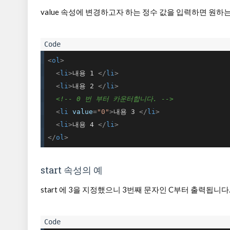
value 속성에 변경하고자 하는 정수 값을 입력하면 원하
<
ol
>
<
li
>
내용 1 
</
li
>
<
li
>
내용 2 
</
li
>
<!-- 0 번 부터 카운터합니다. -->
<
li
value
=
"0"
>
내용 3 
</
li
>
<
li
>
내용 4 
</
li
>
</
ol
>
start 속성의 예
start 에 3을 지정했으니 3번째 문자인 C부터 출력됩니다