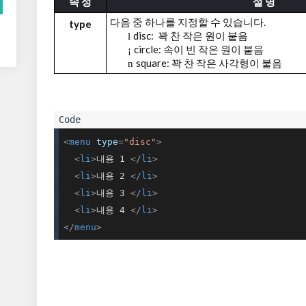
속 성
설 명
다음 중 하나를 지정할 수 있습니다
.
type
disc:
꽉 찬 작은 원이 붙음
l
circle:
속이 빈 작은 원이 붙음
¡
square:
꽉 찬 작은 사각형이 붙음
n
<
menu
type
=
"disc"
>
<
li
>
내용 1 
</
li
>
<
li
>
내용 2 
</
li
>
<
li
>
내용 3 
</
li
>
<
li
>
내용 4 
</
li
>
</
menu
>