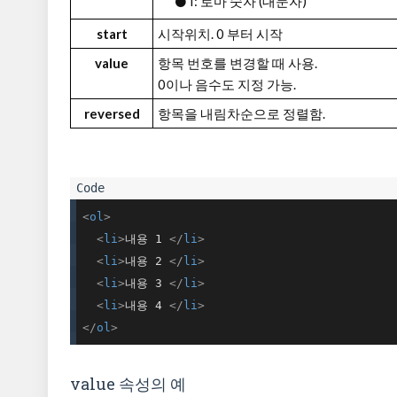
I: 로마 숫자 (대문자)
start
시작위치. 0 부터 시작
value
항목 번호를 변경할 때 사용.
0이나 음수도 지정 가능.
reversed
항목을 내림차순으로 정렬함.
<
ol
>
<
li
>
내용 1 
</
li
>
<
li
>
내용 2 
</
li
>
<
li
>
내용 3 
</
li
>
<
li
>
내용 4 
</
li
>
</
ol
>
value 속성의 예