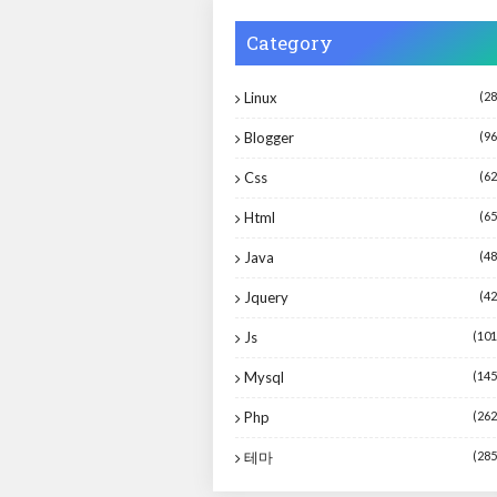
Category
Linux
(28
Blogger
(96
Css
(62
Html
(65
Java
(48
Jquery
(42
Js
(101
Mysql
(145
Php
(262
테마
(285