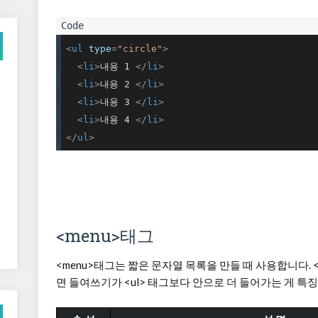
<
ul
type
=
"circle"
>
<
li
>
내용 1 
</
li
>
<
li
>
내용 2 
</
li
>
<
li
>
내용 3 
</
li
>
<
li
>
내용 4 
</
li
>
</
ul
>
<menu>태그
<menu>태그는 짧은 문자열 목록을 만들 때 사용합니다. 
면 들여쓰기가 <ul> 태그보다 안으로 더 들어가는 게 특