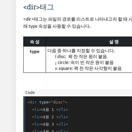
<dir>태그
<dir>태그는 파일의 경로를 리스트로 나타내고자 할 때
래 type 속성을 사용할 수 있습니다.
속 성
설 명
다음 중 하나를 지정할 수 있습니다
.
type
disc:
꽉 찬 작은 원이 붙음
l
circle:
속이 빈 작은 원이 붙음
¡
square:
꽉 찬 작은 사각형이 붙음
n
<
dir
type
=
"disc"
>
<
li
>
내용 1 
</
li
>
<
li
>
내용 2 
</
li
>
<
li
>
내용 3 
</
li
>
<
li
>
내용 4 
</
li
>