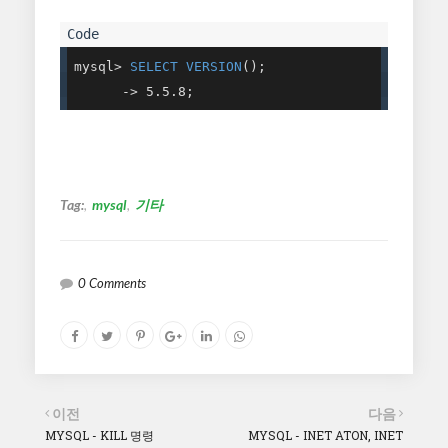
mysql> 
SELECT
VERSION
();

      -> 5.5.8;
Tag:
mysql
기타
0 Comments
이전
다음
MYSQL - KILL 명령
MYSQL - INET ATON, INET