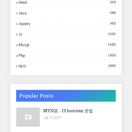
Html
(65)
Java
(48)
Jquery
(42)
Js
(101)
Mysql
(145)
Php
(262)
테마
(285)
Popular Posts
MYSQL - IS boolean 문법
2월 19, 2019