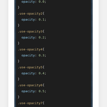
opacity
: 
0.0
;

.use-opacity2
{

opacity
: 
0.1
;

.use-opacity3
{

opacity
: 
0.2
;

.use-opacity4
{

opacity
: 
0.3
;

.use-opacity5
{

opacity
: 
0.4
;

.use-opacity6
{

opacity
: 
0.5
;

.use-opacity7
{
