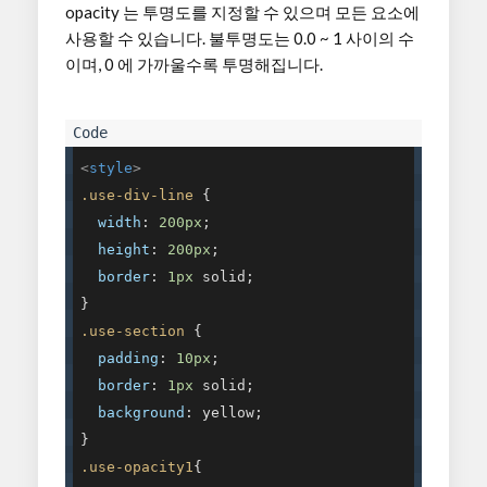
opacity 는 투명도를 지정할 수 있으며 모든 요소에
사용할 수 있습니다. 불투명도는 0.0 ~ 1 사이의 수
이며, 0 에 가까울수록 투명해집니다.
<
style
>
.use-div-line
 {

width
: 
200px
;

height
: 
200px
;

border
: 
1px
 solid;

.use-section
 {

padding
: 
10px
;

border
: 
1px
 solid;

background
: yellow;

.use-opacity1
{
