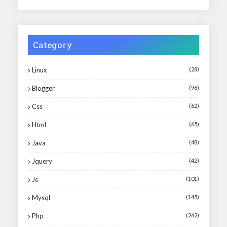
Category
Linux
(28)
Blogger
(96)
Css
(62)
Html
(65)
Java
(48)
Jquery
(42)
Js
(101)
Mysql
(145)
Php
(262)