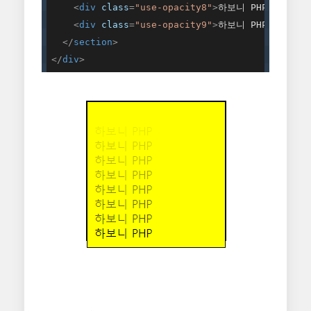
<
div
class
=
"use-opacity8"
>
하보니 PHP
</
div
>
<
div
class
=
"use-opacity9"
>
하보니 PHP
</
div
>
</
section
>
</
div
>