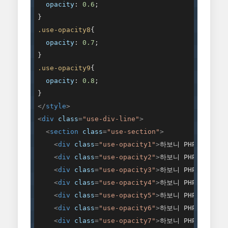
opacity
: 
0.6
;

.use-opacity8
{

opacity
: 
0.7
;

.use-opacity9
{

opacity
: 
0.8
;

</
style
>
<
div
class
=
"use-div-line"
>
<
section
class
=
"use-section"
>
<
div
class
=
"use-opacity1"
>
하보니 PHP
</
div
>
<
div
class
=
"use-opacity2"
>
하보니 PHP
</
div
>
<
div
class
=
"use-opacity3"
>
하보니 PHP
</
div
>
<
div
class
=
"use-opacity4"
>
하보니 PHP
</
div
>
<
div
class
=
"use-opacity5"
>
하보니 PHP
</
div
>
<
div
class
=
"use-opacity6"
>
하보니 PHP
</
div
>
<
div
class
=
"use-opacity7"
>
하보니 PHP
</
div
>