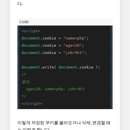
다.
<
script
>
document
.cookie = 
"name=php"
document
.cookie = 
"age=20"
document
.cookie = 
"job=백수"
;

document
.write( 
document
/*

결과:

  age=20; name=php; job=백수

*/
</
script
>
이렇게 저장된 쿠키를 불러오거나 삭제, 변경할 때
는 이렇게 합니다.