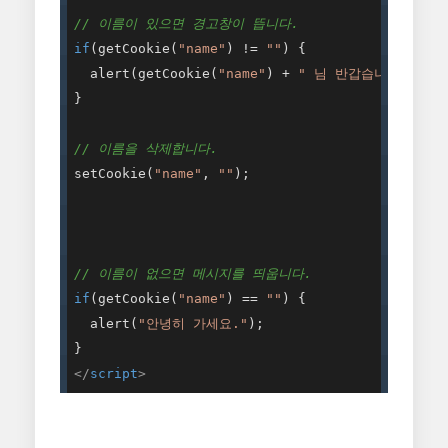
// 이름이 있으면 경고창이 뜹니다.
if
(getCookie(
"name"
) != 
""
) {

  alert(getCookie(
"name"
) + 
" 님 반갑습니다."
);

}

// 이름을 삭제합니다.
setCookie(
"name"
, 
""
);

// 이름이 없으면 메시지를 띄웁니다.
if
(getCookie(
"name"
) == 
""
) {

  alert(
"안녕히 가세요."
);

</
script
>