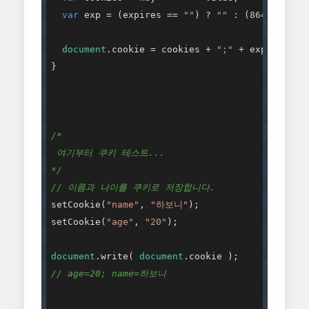
var
 exp = (expires == 
""
) ? 
""
 : (
86400
 * exp
document
.cookie = cookies + 
";"
 + exp + 
"; p
}

/*

 여기부터 쿠키 테스트...

*/
// 이름과 나이를 쿠키로 저장합니다.
setCookie(
"name"
, 
"하보니"
);

setCookie(
"age"
, 
"20"
);

document
.write( 
document
// age=20; name=하보니