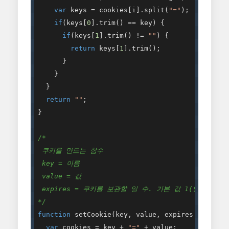
var
 keys = cookies[i].split(
"="
);

if
(keys[
0
].trim() == key) {

if
(keys[
1
].trim() != 
""
) {

return
 keys[
1
].trim();

      }

    }

  }

return
""
;

}

/*

 쿠키를 만드는 함수

 key = 이름

 value = 값

 expires = 쿠키를 보관할 일 수. 기본 값 1(일)

*/
function
setCookie
(
key, value, expires = 
1
) 
{

var
 cookies = key + 
"="
 + value;
