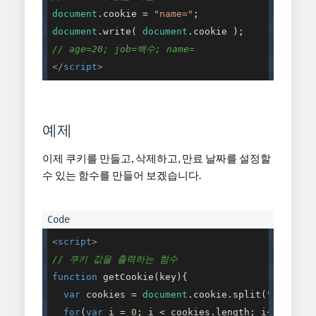
document
.cookie = 
"name="
document
.write( 
document
// age=20; job=백수; name=
</
script
>
예제
이제 쿠키를 만들고, 삭제하고, 만료 날짜를 설정할
수 있는 함수를 만들어 보겠습니다.
<
script
>
// 쿠키 값을 출력하는 함수
function
getCookie
(
key
)
{

var
 cookies = 
document
.cookie.split(
";"
);

for
(
var
 i = 
0
; i < cookies.length; i++) {
