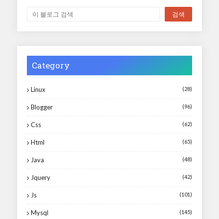
Category
Linux
(28)
Blogger
(96)
Css
(62)
Html
(65)
Java
(48)
Jquery
(42)
Js
(101)
Mysql
(145)