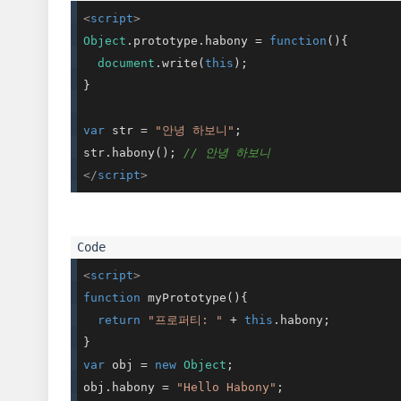
<
script
>
Object
.prototype.habony = 
function
(
)
{

document
.write(
this
);

}

var
 str = 
"안녕 하보니"
;

str.habony(); 
// 안녕 하보니
</
script
>
<
script
>
function
myPrototype
(
)
{

return
"프로퍼티: "
 + 
this
.habony;

var
 obj = 
new
Object
;

obj.habony = 
"Hello Habony"
;
