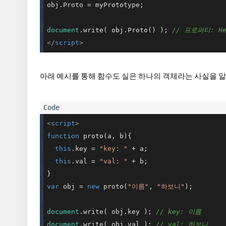
obj.Proto = myPrototype;

document
.write( obj.Proto() ); 
// 프로퍼티: He
</
script
>
아래 예시를 통해 함수도 실은 하나의 객체라는 사실을 알
<
script
>
function
proto
(
a, b
)
{

this
.key = 
"key: "
 + a;

this
.val = 
"val: "
 + b;

var
 obj = 
new
 proto(
"이름"
, 
"하보니"
);

document
.write( obj.key ); 
// key: 이름
document
.write( obj.val ); 
// val: 하보니