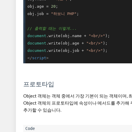
obj.age = 
20
;

obj.job = 
"하보니 PHP"
;

// 출력할 때는 이렇게...
document
.write(obj.name + 
"<br/>"
document
.write(obj.age + 
"<br/>"
document
.write(obj.job + 
"<br/>"
</
script
>
프로토타입
Object 객체는 객체 중에서 가장 기본이 되는 객체이며,
Object 객체의 프로토타입에 속성이나 메서드를 추가해
추가할 수 있습니다.