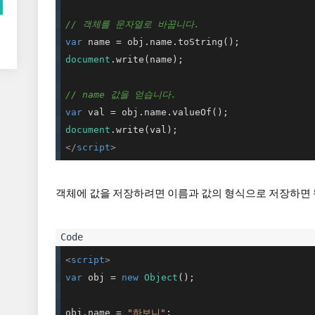
// 객체를 문자열로 바꿉니다.
var
document
.write(name);

// name 값을 얻습니다.
var
document
</
script
>
객체에 값을 저장하려면 이름과 값의 형식으로 저장하면 
<
script
>
var
 obj = 
new
Object
();

obj.name = 
"하보니"
;
