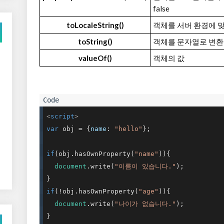
false
toLocaleString()
객체를 서버 환경에 
toString()
객체를 문자열로 변환
valueOf()
객체의 값
<
script
>
var
 obj = {
name
: 
"hello"
};

if
(obj.hasOwnProperty(
"name"
)){

document
.write(
"이름이 있습니다."
);

if
(!obj.hasOwnProperty(
"age"
)){

document
.write(
"나이가 없습니다."
);

}
