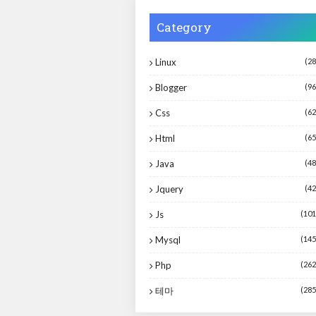
Category
Linux
(28
Blogger
(96
Css
(62
Html
(65
Java
(48
Jquery
(42
Js
(101
Mysql
(145
Php
(262
테마
(285