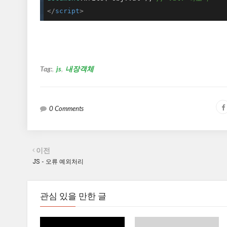
</
script
>
Tag:
js
내장객체
0 Comments
이전
JS - 오류 예외처리
관심 있을 만한 글