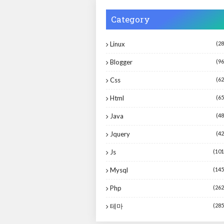
Category
Linux
(28
Blogger
(96
Css
(62
Html
(65
Java
(48
Jquery
(42
Js
(101
Mysql
(145
Php
(262
테마
(285