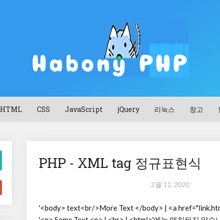
HTML
CSS
JavaScript
jQuery
리눅스
창고
PHP - XML tag 정규표현식
2월 11, 2020
'<body> text<br/>More Text </body> | <a href="lin
'<p> Some Text <p> | <hr> | <html>'에는 매치되지 않습