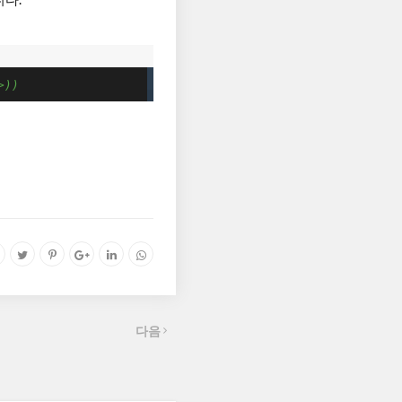
>))
다음