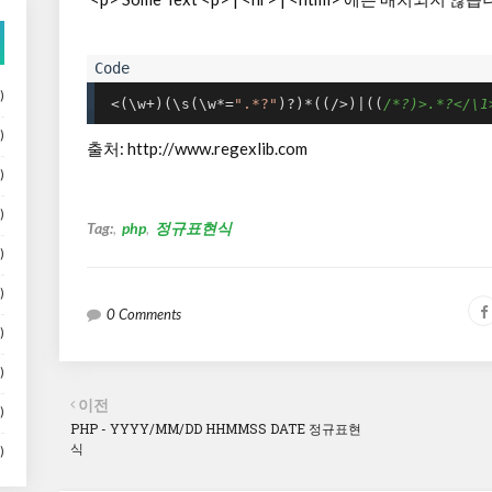
)
 <(\w+)(\s(\w*=
".*?"
)?)*((/>)|((
/*?)>.*?</\1
)
출처: http://www.regexlib.com
)
)
Tag:
php
정규표현식
)
)
0 Comments
)
)
이전
)
PHP - YYYY/MM/DD HHMMSS DATE 정규표현
식
)