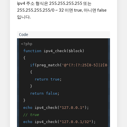
ipv4 주소 형식은 255.255.255.255 또는
255.255.255.255/0 ~ 32 이면 true, 아니면 false
입니다.
<?php
function
ipv4_check
($block)
{

if
(preg_match(
'@^(?:(?:25[0-5]|2[0-4][0-9]
    {

return
true
;

    }

return
false
;

 }

echo
 ipv4_check(
"127.0.0.1"
); 

// true
echo
 ipv4_check(
"127.0.0.1/32"
); 
