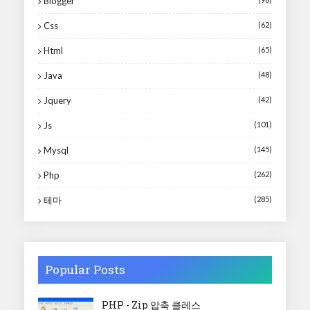
Blogger
Css
(62)
Html
(65)
Java
(48)
Jquery
(42)
Js
(101)
Mysql
(145)
Php
(262)
테마
(285)
Popular Posts
PHP - Zip 압축 클레스