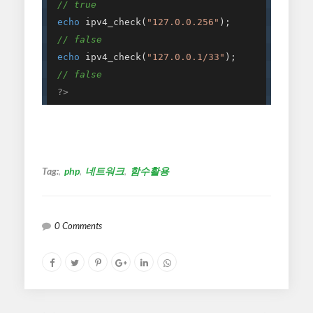
// true
echo
 ipv4_check(
"127.0.0.256"
); 

// false
echo
 ipv4_check(
"127.0.0.1/33"
); 

// false
?>
Tag:
php
네트워크
함수활용
0 Comments