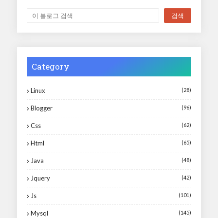
Category
Linux
(28)
Blogger
(96)
Css
(62)
Html
(65)
Java
(48)
Jquery
(42)
Js
(101)
Mysql
(145)