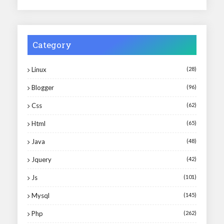
Category
Linux
(28)
Blogger
(96)
Css
(62)
Html
(65)
Java
(48)
Jquery
(42)
Js
(101)
Mysql
(145)
Php
(262)