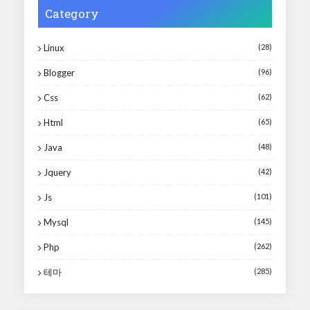
Category
Linux
(28)
Blogger
(96)
Css
(62)
Html
(65)
Java
(48)
Jquery
(42)
Js
(101)
Mysql
(145)
Php
(262)
테마
(285)