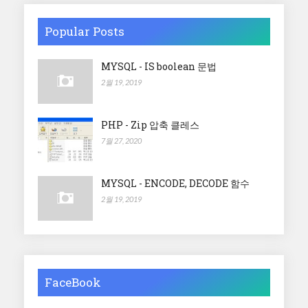
Popular Posts
MYSQL - IS boolean 문법
2월 19, 2019
PHP - Zip 압축 클레스
7월 27, 2020
MYSQL - ENCODE, DECODE 함수
2월 19, 2019
FaceBook