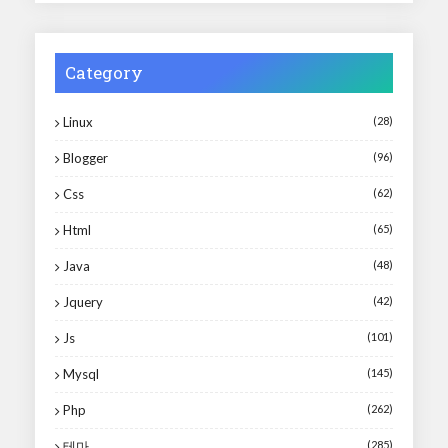
Category
Linux
(28)
Blogger
(96)
Css
(62)
Html
(65)
Java
(48)
Jquery
(42)
Js
(101)
Mysql
(145)
Php
(262)
테마
(285)