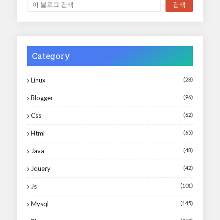
Category
Linux
(28)
Blogger
(96)
Css
(62)
Html
(65)
Java
(48)
Jquery
(42)
Js
(101)
Mysql
(145)