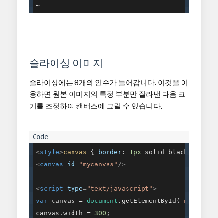
…
슬라이싱 이미지
슬라이싱에는 8개의 인수가 들어갑니다. 이것을 이
용하면 원본 이미지의 특정 부분만 잘라낸 다음 크
기를 조정하여 캔버스에 그릴 수 있습니다.
<
style
>
canvas
 { 
border
: 
1px
 solid black; }
</
st
<
canvas
id
=
"mycanvas"
/>
<
script
type
=
"text/javascript"
>
var
 canvas = 
document
.getElementById(
'mycanvas
canvas.width = 
300
;
