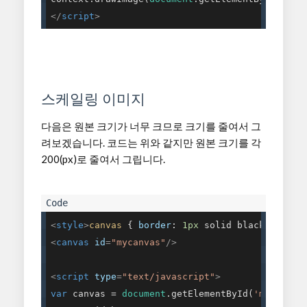
</
script
>
스케일링 이미지
다음은 원본 크기가 너무 크므로 크기를 줄여서 그
려보겠습니다. 코드는 위와 같지만 원본 크기를 각
200(px)로 줄여서 그립니다.
<
style
>
canvas
 { 
border
: 
1px
 solid black; }
</
st
<
canvas
id
=
"mycanvas"
/>
<
script
type
=
"text/javascript"
>
var
 canvas = 
document
.getElementById(
'mycanvas