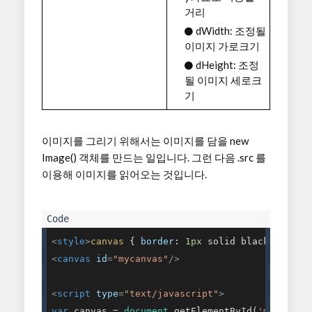
거리
dWidth: 조정될
이미지 가로크기
dHeight: 조정
될 이미지 세로크
기
이미지를 그리기 위해서는 이미지를 담을 new
Image() 객체를 만드는 일입니다. 그런 다음 .src 를
이용해 이미지를 읽어오는 것입니다.
<
style
>
canvas
 { 
border
: 
1px
 solid black; }
</
st
<
canvas
id
=
"mycanvas"
/>
<
script
type
=
"text/javascript"
>
var
 canvas = 
document
.getElementById(
'mycanvas