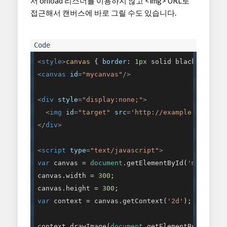
서 onload 리스너를 이용하지 않고 <img> URL로
접근해서 캔버스에 바로 그릴 수도 있습니다.
<
style
>
canvas
 { 
border
: 
1px
 solid black; }
</
st
<
canvas
id
=
"mycanvas"
/>
<
div
style
=
"display:none;"
>
<
img
id
=
"target"
src
=
'http://example.com/ima
</
div
>
<
script
type
=
"text/javascript"
>
var
 canvas = 
document
.getElementById(
'mycanvas
canvas.width = 
300
;

canvas.height = 
300
var
 context = canvas.getContext(
'2d'
);

context.drawImage(
document
.getElementById(
'tar