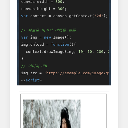
canvas.width = 
300
;

canvas.height = 
300
var
 context = canvas.getContext(
'2d'
);

// 새로운 이미지 객체를 만듬
var
 img = 
new
 Image();

img.onload = 
function
(
)
{

  context.drawImage(img, 
10
, 
10
, 
200
, 
200
);

// 이미지 URL
img.src = 
'https://example.com/image/girl-4056
</
script
>