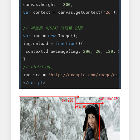
canvas.height = 
300
var
 context = canvas.getContext(
'2d'
);

// 새로운 이미지 객체를 만듬
var
 img = 
new
 Image();

img.onload = 
function
(
)
{

 context.drawImage(img, 
290
, 
20
, 
129
, 
340
, 
10
,
// 이미지 URL
img.src = 
'http://example.com/image/girl-40566
</
script
>