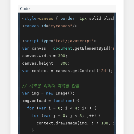
<
style
>
canvas
 { 
border
: 
1px
 solid black; }
</
st
<
canvas
id
=
"mycanvas"
/>
<
script
type
=
"text/javascript"
>
var
 canvas = 
document
.getElementById(
'mycanvas
canvas.width = 
300
;

canvas.height = 
300
var
 context = canvas.getContext(
'2d'
);

// 새로운 이미지 객체를 만듬
var
 img = 
new
 Image();

img.onload = 
function
(
)
{

for
 (
var
 i = 
0
; i < 
4
; i++) {

for
 (
var
 j = 
0
; j < 
3
; j++) {

      context.drawImage(img, j * 
100
, i * 
50
, 
    }
