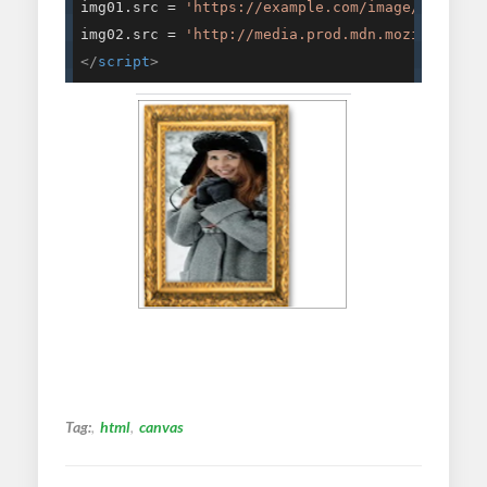
img01.src = 
'https://example.com/image/girl-40
img02.src = 
'http://media.prod.mdn.mozit.cloud
</
script
>
Tag:
html
canvas