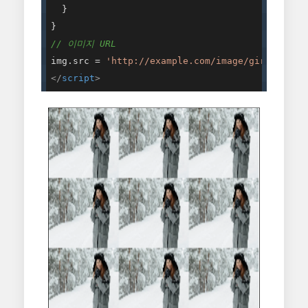
  }

// 이미지 URL
img.src = 
'http://example.com/image/girl-40566
</
script
>