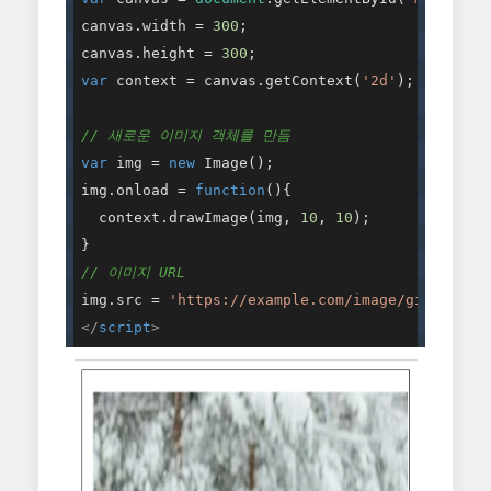
canvas.width = 
300
;

canvas.height = 
300
var
 context = canvas.getContext(
'2d'
);

// 새로운 이미지 객체를 만듬
var
 img = 
new
 Image();

img.onload = 
function
(
)
{

  context.drawImage(img, 
10
, 
10
);

// 이미지 URL
img.src = 
'https://example.com/image/girl-4056
</
script
>