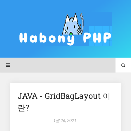
JAVA - GridBagLayout 이
란?
1월 26, 2021