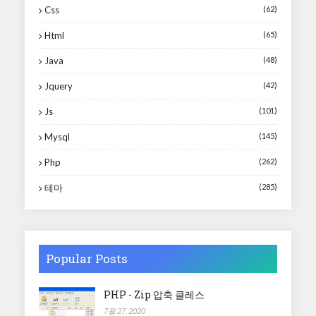
Css
(62)
Html
(65)
Java
(48)
Jquery
(42)
Js
(101)
Mysql
(145)
Php
(262)
테마
(285)
Popular Posts
PHP - Zip 압축 클레스
7월 27, 2020