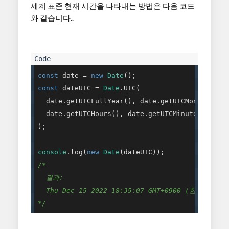
세계 표준 현재 시간을 나타내는 방법은 다음 코드
와 같습니다..
const
 date = 
new
Date
const
 dateUTC = 
Date
.UTC(

  date.getUTCFullYear(), date.getUTCMonth(), da
  date.getUTCHours(), date.getUTCMinutes(), dat
);

console
.log(
new
Date
/*

  결과:

  Thu Dec 15 2022 18:35:07 GMT+0900 (한국 표준시)
*/