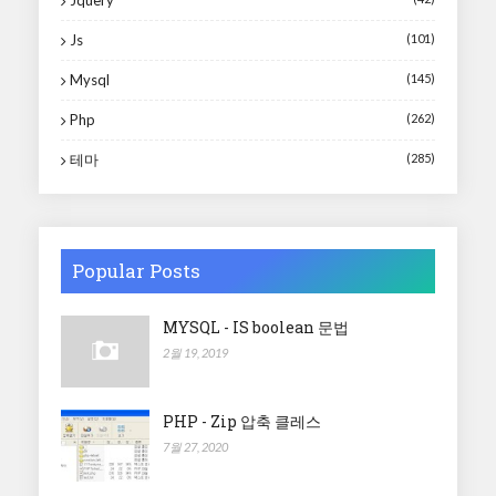
Jquery
Js
(101)
Mysql
(145)
Php
(262)
테마
(285)
Popular Posts
MYSQL - IS boolean 문법
2월 19, 2019
PHP - Zip 압축 클레스
7월 27, 2020