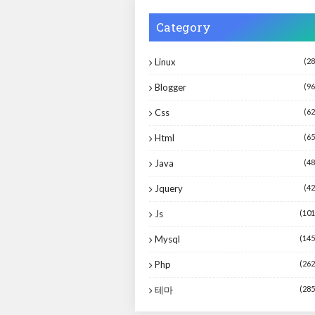
Category
Linux
(28
Blogger
(96
Css
(62
Html
(65
Java
(48
Jquery
(42
Js
(101
Mysql
(145
Php
(262
테마
(285