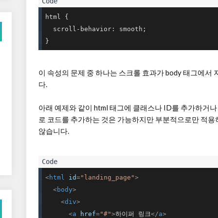
html {

  scroll-behavior: smooth;

}
이 속성의 문제 중 하나는 스크롤 효과가 body 태그에
다.
아래 예제와 같이 html 태그에 클래스나 ID를 추가하거
로 코드를 추가하는 것은 가능하지만 부분적으로만 적용
않습니다.
<
html
id
=
"landing_page"
>
<
body
>
<
div
>
<
a
href
=
"#"
>
하이퍼 링크
</
a
>