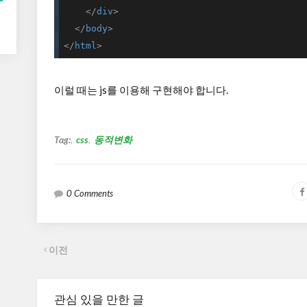
</
div
>
</
body
>
</
html
>
이럴 때는 js를 이용해 구현해야 합니다.
Tag:
css
동적변화
0 Comments
이전
관심 있을 만한 글