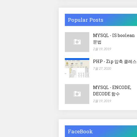
Popular Posts
MYSQL - IS boolean
문법
2월 19, 2019
PHP - Zip 압축 클레스
7월 27, 2020
MYSQL - ENCODE,
DECODE 함수
2월 19, 2019
FaceBook