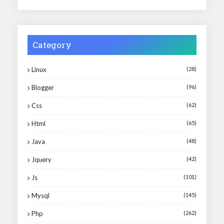
Category
Linux
(28)
Blogger
(96)
Css
(62)
Html
(65)
Java
(48)
Jquery
(42)
Js
(101)
Mysql
(145)
Php
(262)